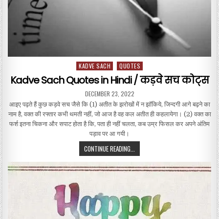
KADVE SACH
QUOTES
Posted in
Kadve Sach Quotes in Hindi / कड़वे सच कोट्स
PUBLISHED DATE:
DECEMBER 23, 2022
आइए पढ़ते हैं कुछ कड़वे सच जैसे कि (1) अतीत के झरोखों में न झाॅकिये, जिन्दगी आगे बढ़ने का
नाम है, वक्त की रफ्तार कभी थमती नहीं, जो आज है वह कल अतीत ही कहलायेगा। (2) वक्त का
फर्श इतना चिकना और सपाट होता है कि, पता ही नहीं चलता, कब उम्र फिसल कर अपने अंतिम
पड़ाव पर आ गयी।
KADVE SACH QUOTES IN HINDI / कड
CONTINUE READING...