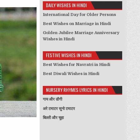
DAILY WISHES IN HINDI
International Day for Older Persons
Best Wishes on Marriage in Hindi
Golden Jubilee Marriage Anniversary
Wishes in Hindi
FESTIVE WISHES IN HINDI
Best Wishes for Navratri in Hindi
Best Diwali Wishes in Hindi
NURSERY RHYMES LYRICS IN HINDI
गाय और डौगी
अरे टमाटर सुनो टमाटर
बिल्ली और चूहा