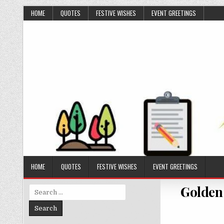
Skip to content
HOME
QUOTES
FESTIVE WISHES
EVENT GREETINGS
HOME
QUOTES
FESTIVE WISHES
EVENT GREETINGS
Golden 
Search for: